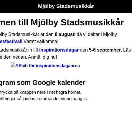
Mjölby Stadsmusikkår
en till Mjölby Stadsmusikkår
lby Stadsmusikkår är den
8 augusti
då vi deltar i Mjölby
msfestival!
Varmt välkomna!
tadsmusikkår in till
inspirationsdagar
den
5-6 september
. Läs
bilden nedan. Anmäl dig nu!
ogram som Google kalender
rycka på knappen nere i det högra hörnet.
n till höger så laddas kommande evenemang in.