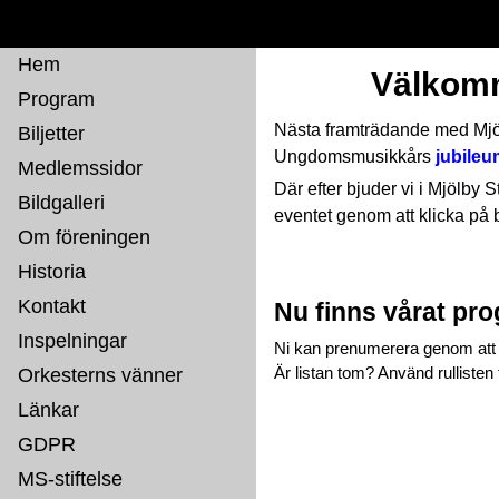
Hem
Välkomm
Program
Nästa framträdande med Mjö
Biljetter
Ungdomsmusikkårs
jubileu
Medlemssidor
Där efter bjuder vi i Mjölby S
Bildgalleri
eventet genom att klicka på 
Om föreningen
Historia
Kontakt
Nu finns vårat pr
Inspelningar
Ni kan prenumerera genom att t
Är listan tom? Använd rulliste
Orkesterns vänner
Länkar
GDPR
MS-stiftelse