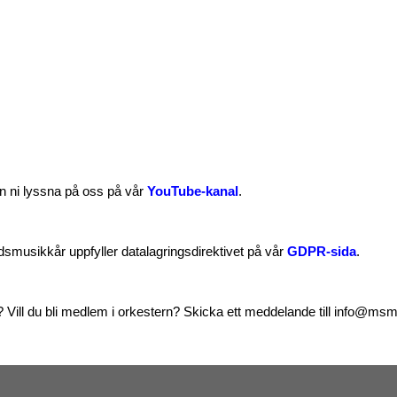
an ni lyssna på oss på vår
YouTube-kanal
.
dsmusikkår uppfyller datalagringsdirektivet på vår
GDPR-sida
.
 Vill du bli medlem i orkestern? Skicka ett meddelande till info@ms