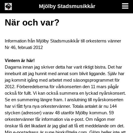
Mjölby Stadsmusikkår
När och var?
Information från Mjölby Stadsmusikkår till orkesterns vänner
Nr 46, februati 2012
Vintern är här!
Dagarna innan jag skriver detta har varit riktigt bistra. Det har
inneburit att jag hunnit med annat som blivit liggande. Själv har
jag kommit igång med arbetet med säsongsprogrammet för
2012. Förberedelserna för vårkonserten den 11 mars pågår
också för fullt. Vi kan också summera en lyckad nyårskonsert.
Se en summering längre fram. I anslutning till nyårskonserten
har vi fått fyra nya orkestervänner. Totala antalet är nu 144
stycken (adresser) varav 48 utanför Mjölby kommun. 59
orkestervänner får information via e-post. Om någon mer
önskar få det likadant är jag glad att få ett meddelande om det.
Min e-postadress är sune.bjork@telia.com. Glöm heller inte att