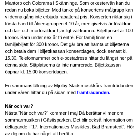
Mantorp och Colorama i Skänninge. Som orkestervän kan du
redan nu boka biljetter. Med tanke på konsertens målgrupp kan
vi denna gång inte erbjuda rabatterat pris. Konserten riktar sig i
första hand till åldersgruppen 4-10 år, men givetvis är föräldrar
och far- och morföräldrar hjärtligt väl-komna. Biljettpriset är 100
kronor. Barn under sex år fri entré. För familj finns en
familjebiljett för 300 kronor. Det går bra att hämta ut biljetterna
och betala dem i biljettkassan konsertdagen, dock senast kl.
15.30. Telefonnummer och e-postadress hittar du längst ner på
denna sida. Sittplatserna är inte numrerade. Biljettkassan
öppnar kl. 15.00 konsertdagen.
En sammanställning av Mjölby Stadsmusikkårs framträdanden
under våren hittar du på sidan med
framträdanden.
När och var?
Nästa "När och var?" kommer i maj Då berättar vi mer om
sommarmusiken i Gästisparken. Det blir också information om
deltagande i "17. Internationales Musikfest Bad Bramstedt", Hör
av dig om du har något att berätta.