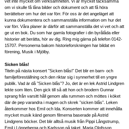
vet inte mycket om verksamheten. Vi är mycket tacksamma
om vi skulle få låna bilder och dokument och att få höra
berättelser om hur det var förr. För oss är det angeläget att
kunna dokumentera och sammanställa information om hur det
var förr. Våra planer är därför att sammanställa det vi vet och att
ge ut en bok. Du som har gamla fotografier i din byrålåda eller
historier att berätta, hör av dig. Ring mig gärna på telefon 0142-
15707. Personerna bakom historieforskningen har bildat en
förening, Musik i Mjölby.
Sicken blås!
Titeln på nästa konsert "Sicken blås!" Det blir en barn- och
familjeföreställning och den riktar sig i synnerhet till en yngre
publik. Vad är då "Sicken blås"? Jo, det är en lek Astrid Lindgren
lekte som liten. Den gick till så att hon och brodern Gunnar
sprang från varsitt håll genom alla rummen och möttes i köket
där de pep varandra i magen och skrek "sicken blås". Leken
återkommer hos Emil och Ida. Konserten kommer att innehålla
mycket musik känd genom filmerna baserade på Astrid
Lindgrens böcker. Det blir alltså musik från Pippi Långstrump,
Emil i Lönneberga och Karlsson på taket. Maria Olofsson