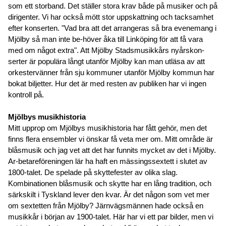
som ett storband. Det ställer stora krav både på musiker och på
dirigenter. Vi har också mött stor uppskattning och tacksamhet
efter konserten. "Vad bra att det arrangeras så bra evenemang i
Mjölby så man inte be-höver åka till Linköping för att få vara
med om något extra". Att Mjölby Stadsmusikkårs nyårskon-
serter är populära långt utanför Mjölby kan man utläsa av att
orkestervänner från sju kommuner utanför Mjölby kommun har
bokat biljetter. Hur det är med resten av publiken har vi ingen
kontroll på.
Mjölbys musikhistoria
Mitt upprop om Mjölbys musikhistoria har fått gehör, men det
finns flera ensembler vi önskar få veta mer om. Mitt område är
blåsmusik och jag vet att det har funnits mycket av det i Mjölby.
Ar-betareföreningen lär ha haft en mässingssextett i slutet av
1800-talet. De spelade på skyttefester av olika slag.
Kombinationen blåsmusik och skytte har en lång tradition, och
särkskilt i Tyskland lever den kvar. Är det någon som vet mer
om sextetten från Mjölby? Järnvägsmännen hade också en
musikkår i början av 1900-talet. Här har vi ett par bilder, men vi