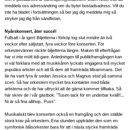
meddela oss adressändring om du byter bostadsadress. Vill du
inte ha bladet i fortsättningen så ber jag dig meddela mig så
stryker jag dig från sändlistan.
Nyårskonsert, åter succé!
Fullsatt i år igen! Biljetterna i förköp tog slut mindre än två
veckor efter säljstart, fyra veckor före konserten. För
orkestervänner räckte biljetterna längre. Maken till efterfrågan
har vi inte mött tidi-gare. Anledningen till publikframgången kan
vi väl förklara med att musikkåren lyckats engagera två mycket
populära artister och att få dem att framträda tillsammans. Det
lär ha varit fyra år sedan Jessica och Magnus stod på samma
scen. Så har orkestern mycket bra kontakter med båda
artisterna och de har uttryckt att de gärna kommer tillbaka. Så
här skrev de i vår gästbok: "Tusen tack för en underbar kväll!!...
Ni är så fina allihop.. Puss".
Musikaliskt blev konserten också en framgång och den ställde
stora krav på orkestern. Ena stunden uppträder den som en
symfonisk blåsorkester bara för att i nästa stycke framträda