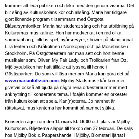
kommer att leda publiken och leka med den genom visorna. Det
blir sång av Kulturskolans kör och allsång. Maria har tidigare
gjort liknande program tillsammans med Östgöta
Blåsarsymfoniker. Maria har studerat sång och har utbildning på
Kulturamas musikallinje. Hon har medverkat i en rad olika
sammanhang, folklustspel, nyårsrevyer, shower på bland annat
Lilla teatern och Kråkolmen i Norrköping och på Mosebacke i
Stockholm. På Östgötateatern har man sett och hört henne i
musikaler som, Oliver, My Fair Lady, och Trollkarlen från Oz.
Mjölbypubliken har haft tillfälle att lyssna till henne i
Gästisparken. Du som vill läsa mer om Maria kan göra det på
www.mariaolofsson.com
. Mjölby Stadsmusikkår kommer
givetvis också att bjuda på några rena orkesternummer med
anknytning till konsertens tema. I foajén kommer en orkester
från kulturskolan att spela, Kan(n)oterna. Jo namnet är
rättstavat, musikanterna har kommit på namnet själva.
Konserten äger rum den
11 mars kl. 16.00
och plats är Mjölby
Kulturscen. Biljetterna släpps till förköp den 27 februari. De säljs
hos Mjölby Bok & Pappershandel i Mjölby, BlomsterHjärtat i