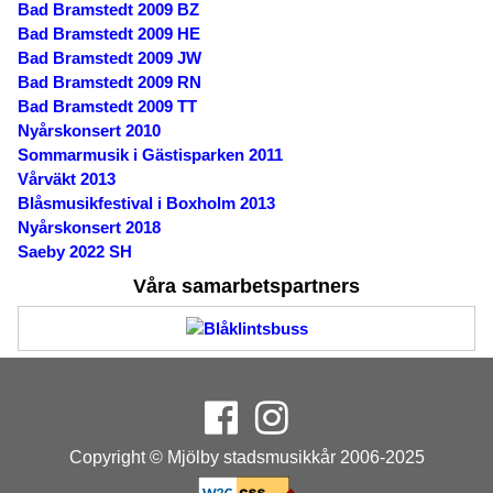
Bad Bramstedt 2009 BZ
Bad Bramstedt 2009 HE
Bad Bramstedt 2009 JW
Bad Bramstedt 2009 RN
Bad Bramstedt 2009 TT
Nyårskonsert 2010
Sommarmusik i Gästisparken 2011
Vårväkt 2013
Blåsmusikfestival i Boxholm 2013
Nyårskonsert 2018
Saeby 2022 SH
Våra samarbetspartners
Copyright © Mjölby stadsmusikkår 2006-2025