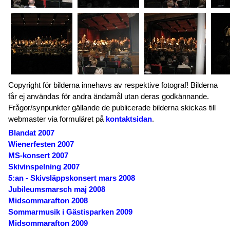
Copyright för bilderna innehavs av respektive fotograf! Bilderna
får ej användas för andra ändamål utan deras godkännande.
Frågor/synpunkter gällande de publicerade bilderna skickas till
webmaster via formuläret på
kontaktsidan
.
Blandat 2007
Wienerfesten 2007
MS-konsert 2007
Skivinspelning 2007
5:an - Skivsläppskonsert mars 2008
Jubileumsmarsch maj 2008
Midsommarafton 2008
Sommarmusik i Gästisparken 2009
Midsommarafton 2009