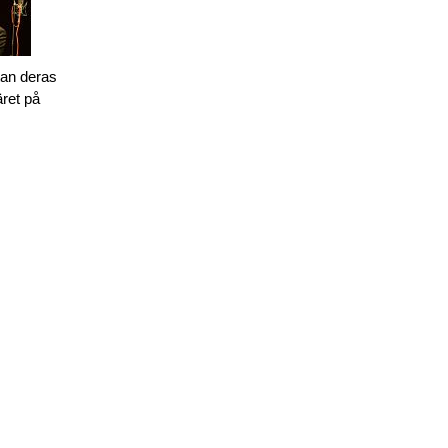
tan deras
äret på