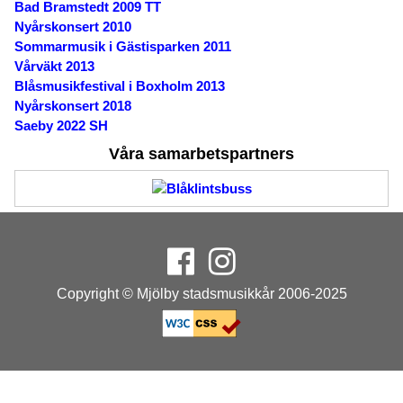
Bad Bramstedt 2009 TT
Nyårskonsert 2010
Sommarmusik i Gästisparken 2011
Vårväkt 2013
Blåsmusikfestival i Boxholm 2013
Nyårskonsert 2018
Saeby 2022 SH
Våra samarbetspartners
Copyright © Mjölby stadsmusikkår 2006-2025