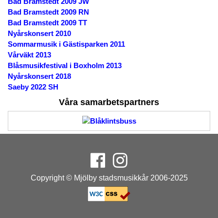
Bad Bramstedt 2009 JW
Bad Bramstedt 2009 RN
Bad Bramstedt 2009 TT
Nyårskonsert 2010
Sommarmusik i Gästisparken 2011
Vårväkt 2013
Blåsmusikfestival i Boxholm 2013
Nyårskonsert 2018
Saeby 2022 SH
Våra samarbetspartners
Copyright © Mjölby stadsmusikkår 2006-2025